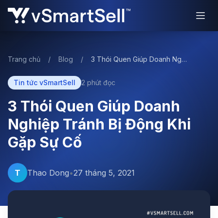
Mở 
Trang chủ
/
Blog
/
3 Thói Quen Giúp Doanh Nghiệp Tránh Bị Động Khi Gặp Sự Cố
Tin tức vSmartSell
2 phút đọc
3 Thói Quen Giúp Doanh
Nghiệp Tránh Bị Động Khi
Gặp Sự Cố
T
Thao Dong
•
27 tháng 5, 2021