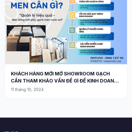
KHÁCH HÀNG MỚI MỞ SHOWROOM GẠCH
CẦN THAM KHẢO VẤN ĐỀ GÌ ĐỂ KINH DOANH
HIỆU QUẢ ?
11 tháng 10, 2024